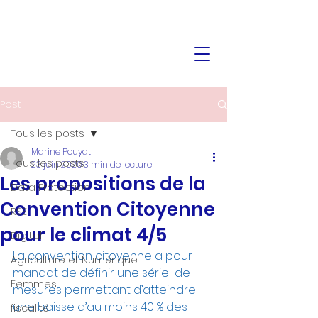
Post
Tous les posts
Marine Pouyat
Tous les posts
23 juin 2020
3 min de lecture
Les propositions de la
Data Protection
Convention Citoyenne
RSE
pour le climat 4/5
Digital
La convention
 citoyenne a pour 
Agriculture et Numérique
mandat de définir une série  de 
Femmes
mesures permettant d’atteindre 
une baisse d’au moins 40 % des  
fiscalité