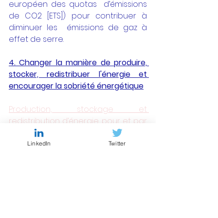
européen des quotas  d’émissions 
de CO2 [ETS]) pour contribuer à 
diminuer les  émissions de gaz à 
effet de serre. 
4. Changer la manière de produire, 
stocker, redistribuer l'énergie et 
encourager la sobriété énergétique
Production, stockage et 
redistribution d’énergie pour et par 
tous
La convention souhaite par 
LinkedIn
Twitter
exemple une p
articipation des 
citoyens, entreprises locales, 
associations locales et collectivités 
locales aux projets énergies 
renouvelables (EnR)