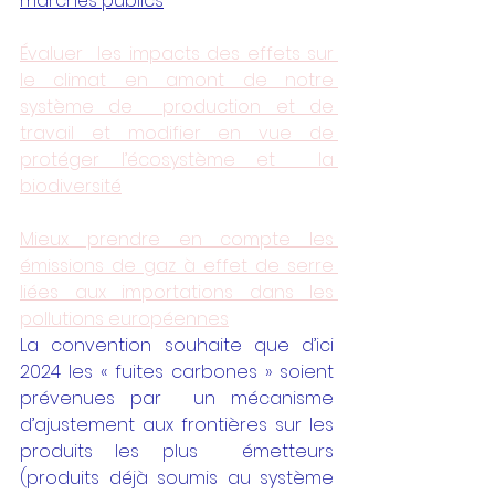
marchés publics
Évaluer  les impacts des effets sur 
le climat en amont de notre 
système de  production et de 
travail et modifier en vue de 
protéger l’écosystème et  la 
biodiversité
Mieux prendre en compte les 
émissions de gaz à effet de serre 
liées aux importations dans les 
pollutions européennes
La convention souhaite que d’ici 
2024 les « fuites carbones » soient 
prévenues par  un mécanisme 
d’ajustement aux frontières sur les 
produits les plus  émetteurs 
(produits déjà soumis au système 