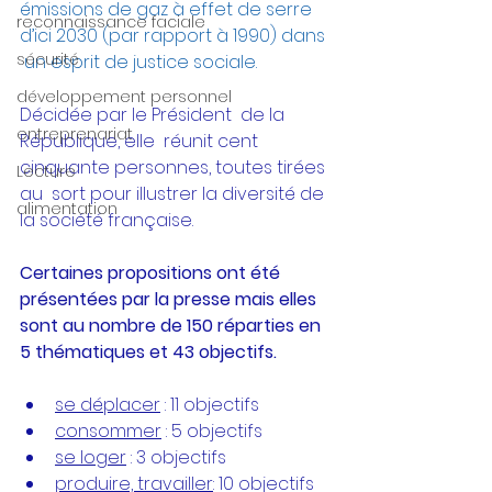
émissions de gaz à effet de serre 
reconnaissance faciale
d’ici 2030 (par rapport à 1990) dans 
sécurité
 un esprit de justice sociale.
développement personnel
Décidée par le Président  de la 
entreprenariat
République, elle  réunit cent 
cinquante personnes, toutes tirées 
Lecture
au  sort pour illustrer la diversité de 
alimentation
la société française.
Certaines propositions ont été 
présentées par la presse mais elles 
sont au nombre de 150 réparties en 
5 thématiques et 43 objectifs.
se déplacer
 : 
11 objectifs 
consommer
 :
 5 objectifs 
se loger
 : 3 objectifs
produire, travailler
:
 10 objectifs