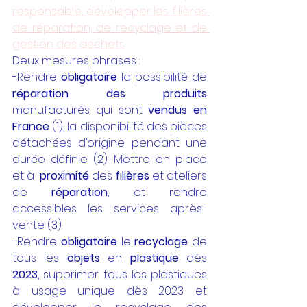
responsable, développer les filières 
de réparation, de recyclage et de 
gestion des déchets
Deux mesures phrases :
-Rendre 
obligatoire
 la possibilité de
réparation des produits
manufacturés qui sont 
vendus en 
France
 (1), la disponibilité des pièces  
détachées d’origine pendant une 
durée définie (2). Mettre en place 
et à  
proximité
 des 
filières
 et ateliers 
de 
réparation
, et rendre 
accessibles les services après-
vente (3). 
-Rendre 
obligatoire
 le 
recyclage
 de 
tous les 
objets
 en 
plastique
 dès 
2023
, supprimer tous les plastiques 
à usage unique dès 2023 et 