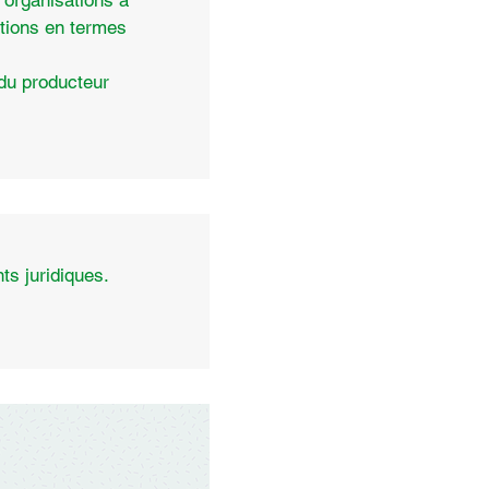
organisations à
ations en termes
 du producteur
s juridiques.