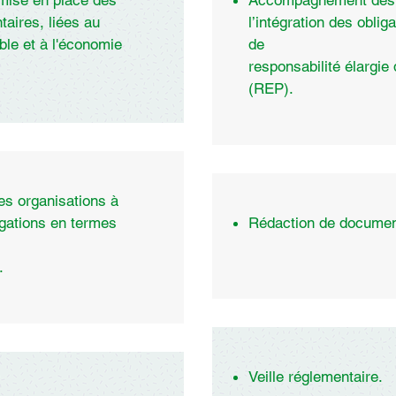
mise en place des
Accompagnement des 
taires, liées au
l’intégration des oblig
le et à l'économie
de
responsabilité élargie
(REP).
 organisations à
ligations en termes
Rédaction de document
.
Veille réglementaire.