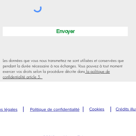
Envoyer
Les données que vous nous transmettez ne sont utilisées et conservées que
pendant la durée nécessaire à nos échanges. Vous pouvez à tout moment
exercer vos droits selon la procédure décrite dans
la politique de
confidentialité article 5.
l
l
l
Cookies
Crédits ill
s légales
Politique de confidentialité