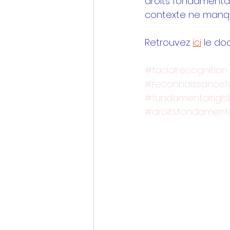
droits fondamentau
contexte ne manquer
Retrouvez 
ici
 le d
#facialrecognition
#reconnaissancef
#fundamentalrigh
#droitsfondament