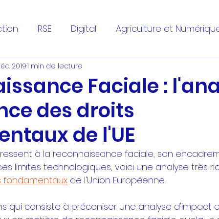
tion
RSE
Digital
Agriculture et Numériqu
éc. 2019
1 min de lecture
ce faciale
sécurité
développement person
ssance Faciale : l'an
nce des droits
e
alimentation
ntaux de l'UE
téressent à la reconnaissance faciale, son encadrem
s limites technologiques, voici une analyse très ri
ts fondamentaux
 de l'Union Européenne.
s qui consiste à préconiser une analyse d'impact 