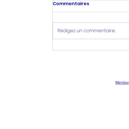
Commentaires
Rédigez un commentaire...
Après l'été 2021 : Tour
d'horizon en matière de
protection des données
Mention