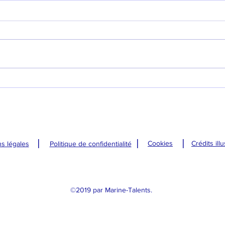
Mes
ne 
habi
Un post #girlp
qu'o
besoi
sond
Newsletter janvier 2021
les t
l
l
l
Cookies
Crédits ill
s légales
Politique de confidentialité
©2019 par Marine-Talents.