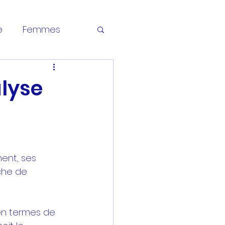
e
Femmes
nel
alyse
ent, ses 
che de 
en termes de 