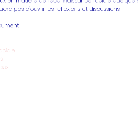
x en matière de reconnaissance faciale quelque so
a pas d'ouvrir les réflexions et discussions.
ocument 
aciale
ts
aux