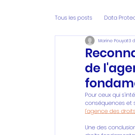
Tous les posts
Data Protec
Marine Pouyat
3 d
fiscalité
reconnaissan
Reconnai
de l'age
entreprenariat
Lectur
fondame
Pour ceux qui s'in
conséquences et se
l'agence des droi
Une des conclusion