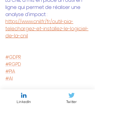
La CNIL a mis en place un outil en 
ligne qui permet de réaliser une 
analyse d'impact :
https://www.cnil.fr/fr/outil-pia-
telechargez-et-installez-le-logiciel-
de-la-cnil
#GDPR
#RGPD
#PIA
#AI
LinkedIn
Twitter