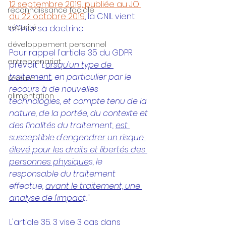
12 septembre 2019, publiée au JO 
reconnaissance faciale
du 22 octobre 2019
, la CNIL vient 
sécurité
affiner sa doctrine.
développement personnel
Pour rappel l'article 35 du GDPR 
entreprenariat
prévoit "
L
orsqu'un type de 
traitement
, en particulier par le 
Lecture
recours à de nouvelles 
alimentation
technologies, et compte tenu de la 
nature, de la portée, du contexte et 
des finalités du traitement, 
est 
susceptible d'engendrer un risque 
élevé pour les droits et libertés des 
personnes physique
s, le 
responsable du traitement 
effectue, 
avant le traitement, une 
analyse de l'impac
t.
."
L'article 35. 3 vise 3 cas dans 