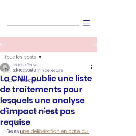
Post
Tous les posts
Marine Pouyat
Tous les posts
22 oct. 2019
2 min de lecture
La CNIL publie une liste
Data Protection
de traitements pour
RSE
lesquels une analyse
Digital
d'impact n'est pas
Agriculture et Numérique
requise
Femmes
 Dans
une délibération en date du 
fiscalité