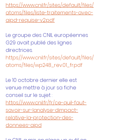
https://www.cnil.fr/sites/default/files/
atoms/files/liste-traitements-avec-
aipd-requise-v2.pdf
Le groupe des CNIL européennes 
G29 avait publié des lignes 
directrices.
https://www.cnil.fr/sites/default/files/
atoms/files/wp248_rev.01_fr.pdf
Le 10 octobre dernier elle est 
venue mettre à jour sa fiche 
conseil sur le sujet :
https://www.cnil.fr/fr/ce-quil-faut-
savoir-sur-lanalyse-dimpact-
relative-la-protection-des-
donnees-aipd