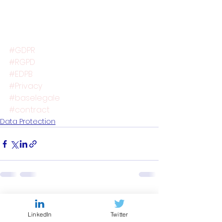
#GDPR
#RGPD
#EDPB
#Privacy
#baselegale
#contract
Data Protection
Voir tout
Posts récents
LinkedIn
Twitter