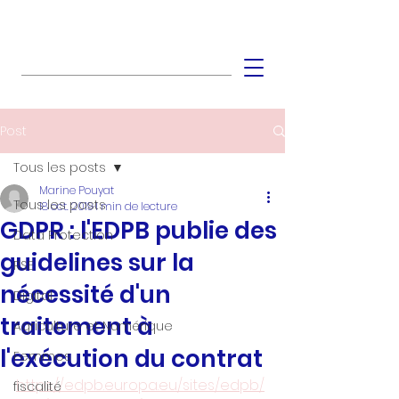
Post
Tous les posts
Marine Pouyat
Tous les posts
18 oct. 2019
1 min de lecture
GDPR : l'EDPB publie des
Data Protection
guidelines sur la
RSE
nécessité d'un
Digital
traitement à
Agriculture et Numérique
l'exécution du contrat
Femmes
https://edpb.europa.eu/sites/edpb/
fiscalité