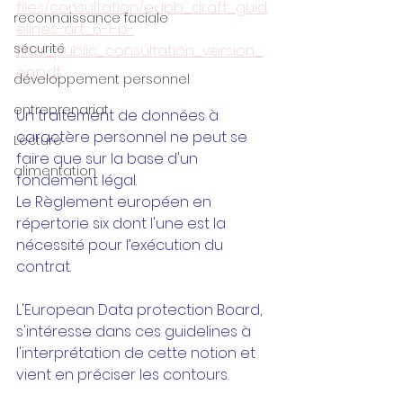
files/consultation/edpb_draft_guid
reconnaissance faciale
elines-art_6-1-b-
sécurité
final_public_consultation_version_
en.pdf
développement personnel
entreprenariat
Un traitement de données à 
caractère personnel ne peut se 
Lecture
faire que sur la base d'un 
alimentation
fondement légal. 
Le Règlement européen en 
répertorie six dont l'une est la 
nécessité pour l’exécution du 
contrat.
L'European Data protection Board, 
s'intéresse dans ces guidelines à 
l'interprétation de cette notion et 
vient en préciser les contours.