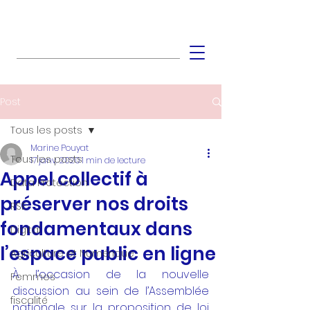
Post
Tous les posts
Marine Pouyat
Tous les posts
17 janv. 2020
1 min de lecture
Appel collectif à
Data Protection
préserver nos droits
RSE
fondamentaux dans
Digital
l’espace public en ligne
Agriculture et Numérique
À l’occasion de la nouvelle 
Femmes
discussion au sein de l’Assemblée 
fiscalité
nationale sur la proposition de loi 