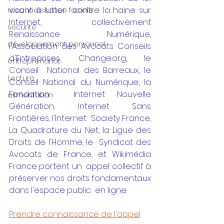
visant à lutter  contre la haine sur 
reconnaissance faciale
Internet, collectivement 
sécurité
Renaissance Numérique,  
développement personnel
l'Association des Avocats Conseils 
d'Entreprises, Change.org, le 
entreprenariat
Conseil  National des Barreaux, le 
Lecture
Conseil National du Numérique, la 
Fondation  Internet Nouvelle 
alimentation
Génération, Internet Sans 
Frontières, l'Internet  Society France, 
La Quadrature du Net, la Ligue des 
Droits de l'Homme, le  Syndicat des 
Avocats de France, et Wikimédia 
France portent un  appel collectif à 
préserver nos droits fondamentaux 
dans l'espace public  en ligne. 
Prendre connaissance de l'appel